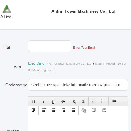
Anhui Towin Machinery Co., Ltd.
Uit:
Enter Your Email
Eric Ding
(
)
Anhui Towin Machinery Co., Ltd.
laatst ingelogd : 10 uur
Aan:
30 Minuten geleden
Onderwerp: