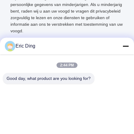
persoonlijke gegevens van minderjarigen. Als u minderjarig
bent, raden wij u aan uw voogd te vragen dit privacybeleid
zorgvuldig te lezen en onze diensten te gebruiken of
informatie aan ons te verstrekken met toestemming van uw
voogd.
Eric Ding
2:44 PM
Snel contact
Good day, what product are you looking for?
Adres
B-109, nee.38,Yinhu North Road, ETDZ, Wuhu, Anhui, China
Telefoon
86--15055187170
E-mail