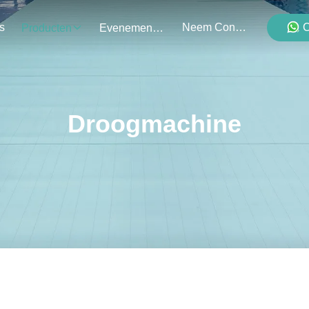
s
Neem Contact Met Ons Op
C
Producten
Evenementen
Droogmachine