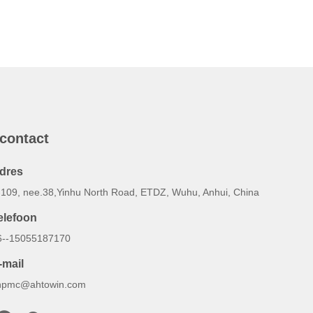
 contact
dres
-109, nee.38,Yinhu North Road, ETDZ, Wuhu, Anhui, China
elefoon
6--15055187170
-mail
inpmc@ahtowin.com