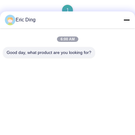
1
Eric Ding
6:00 AM
Snel contact
Good day, what product are you looking for?
Adres
B-109, nee.38,Yinhu North Road, ETDZ, Wuhu, Anhui, China
Telefoon
86--15055187170
E-mail
tinpmc@ahtowin.com