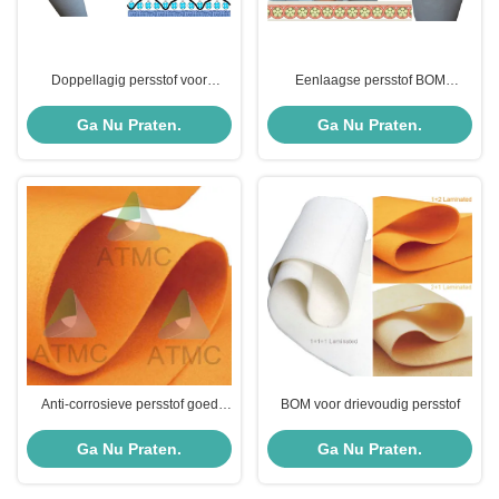
Doppellagig persstof voor
Eenlaagse persstof BOM
hoogwaardig drukpapier,
Persstofmateriaal
krantenpapier, technisch papier,
Ga Nu Praten.
Ga Nu Praten.
verpakkingspapier, hoogwaardig
papier
Anti-corrosieve persstof goed
BOM voor drievoudig persstof
drainage pulp board felt
Ga Nu Praten.
Ga Nu Praten.