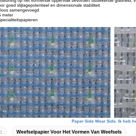
steuning op het vormende oppervlak bevordert uitstekende gladheid,
oor goed slijtagepotentieel en dimensionale stabiliteit.
eloos samengevoegd
5 meter
pecialiteitspapieren
Paper Side Wear Side. Ik heb h
:
Weefselpapier Voor Het Vormen Van Weefsels