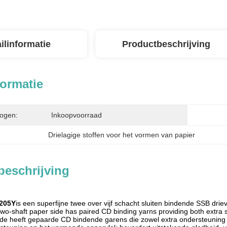
ilinformatie
Productbeschrijving
formatie
ogen:
Inkoopvoorraad
Drielagige stoffen voor het vormen van papier
beschrijving
205Y
is een superfijne twee over vijf schacht sluiten bindende SSB dri
wo-shaft paper side has paired CD binding yarns providing both extra 
jde heeft gepaarde CD bindende garens die zowel extra ondersteuning