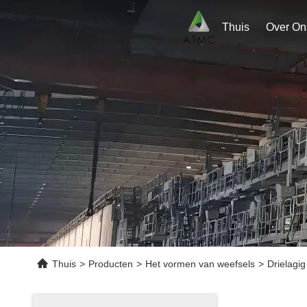
Thuis
Over On
Thuis
>
Producten
>
Het vormen van weefsels
>
Drielagi