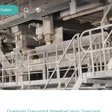
hatten
Drielagig Gevormd Weefsel Voor Speciaal