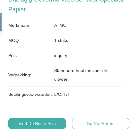
Papier
Merknaam:
ATMC
MOQ:
1 stuks
Prijs:
inquiry
Standaard houtkas voor de
Verpakking:
uitvoer
Betalingsvoorwaarden:
L/C, T/T
Vind De Beste Prijs
Ga Nu Praten.