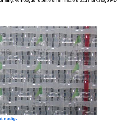
 vorming, verhoogde retentie en minimale draad merk.Hoge MD
et nodig.