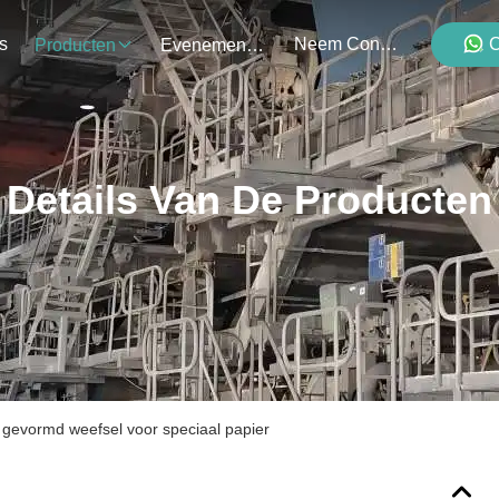
s
Neem Contact Met Ons Op
C
Producten
Evenementen
Details Van De Producten
g gevormd weefsel voor speciaal papier