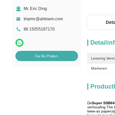
Mr. Eric Ding
tinpmc@ahtowin.com
Deta
86 15055187170
Detailin
Ga Nu Praten.
Levering Verm
Markeren:
Product
De
Super SSB64
verhouding.The t
twee-as papierzi