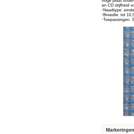
hoge plaat onder
en CD stijfheid v
·
Naadtype: eind
·
Breedte: tot 10,
·
Toepassingen: S
Markeringen