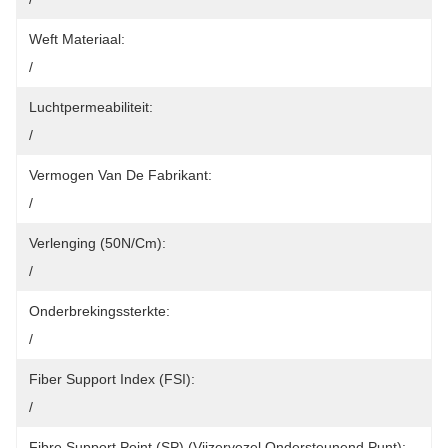
Weft Materiaal:
/
Luchtpermeabiliteit:
/
Vermogen Van De Fabrikant:
/
Verlenging (50N/cm):
/
Onderbrekingssterkte:
/
Fiber Support Index (FSI):
/
Fibre Support Point (SP) (Vijzervezel Ondersteunend Punt):