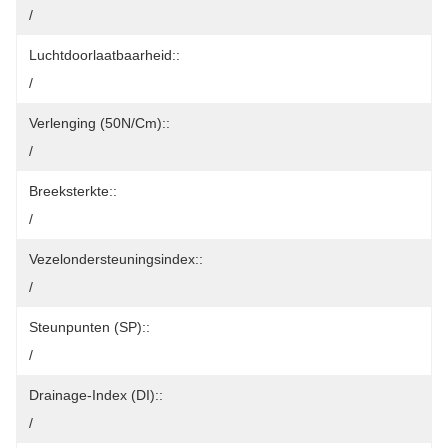
/
Luchtdoorlaatbaarheid::
/
Verlenging (50N/cm)::
/
Breeksterkte::
/
Vezelondersteuningsindex::
/
Steunpunten (SP)::
/
Drainage-Index (DI)::
/