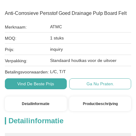
Anti-Corrosieve Persstof Goed Drainage Pulp Board Felt
ATMC
Merknaam:
1 stuks
MOQ:
inquiry
Prijs:
Standaard houtkas voor de uitvoer
Verpakking:
L/C, T/T
Betalingsvoorwaarden:
Vind De Beste Prijs
Ga Nu Praten.
Detailinformatie
Productbeschrijving
Detailinformatie