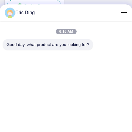
Ga Nu Praten.
Eric Ding
6:16 AM
Snel contact
Good day, what product are you looking for?
Adres
B-109, nee.38,Yinhu North Road, ETDZ, Wuhu, Anhui, China
Telefoon
86--15055187170
E-mail
tinpmc@ahtowin.com
Privacybeleid
|
Sitemap
| China Goede kwaliteit Het vormen van