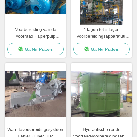
Voorbereiding van de
4 lagen tot 5 lagen
voorraad Papierpulp
Voorbereidingsapparatuur
Tandgebonden deflaker voor
voor voorraden Afdinkcel
Ga Nu Praten.
Ga Nu Praten.
afvalpapierpulp
Warmteverspreidingssysteem
Hydraulische ronde
Papier Pulper Disc
voorraadvoorbereidingsapparatu