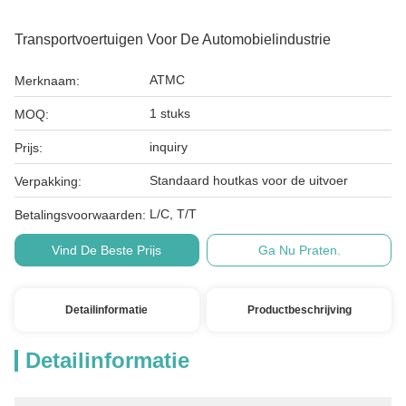
Transportvoertuigen Voor De Automobielindustrie
ATMC
Merknaam:
1 stuks
MOQ:
inquiry
Prijs:
Standaard houtkas voor de uitvoer
Verpakking:
L/C, T/T
Betalingsvoorwaarden:
Vind De Beste Prijs
Ga Nu Praten.
Detailinformatie
Productbeschrijving
Detailinformatie