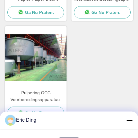
Warmteverspreider ODM
D-type Hydrapulper OEM
Ga Nu Praten.
Ga Nu Praten.
Pulpering OCC
Voorbereidingsapparatuur
voor voorraad O-type
Ga Nu Praten.
Hydrapulper OEM
Eric Ding