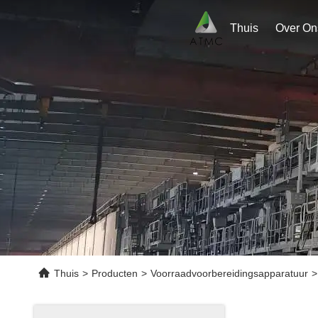
Thuis
Over On
Thuis
>
Producten
>
Voorraadvoorbereidingsapparatuur
>