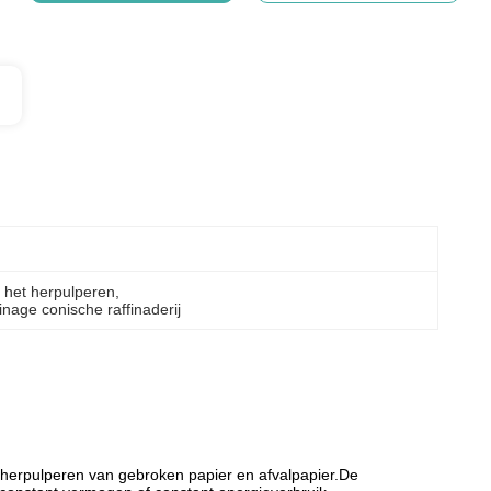
 het herpulperen
, 
inage conische raffinaderij
en herpulperen van gebroken papier en afvalpapier.De