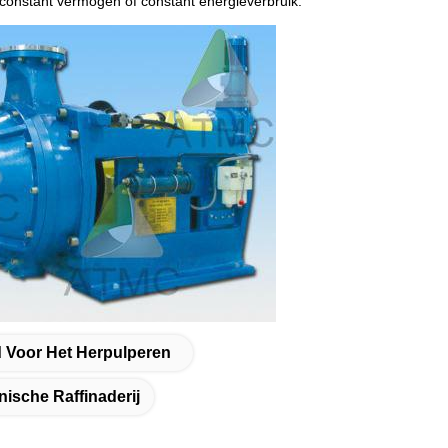
 constant vermogen of constant energieverbruik.
 Voor Het Herpulperen
ische Raffinaderij