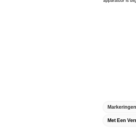
apparatuur is ui
Markeringen
Met Een Ver