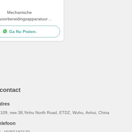
Mechanische
voorbereidingsapparatuur
che dubbele schijf raffinaderij
Ga Nu Praten.
 contact
dres
-109, nee.38,Yinhu North Road, ETDZ, Wuhu, Anhui, China
elefoon