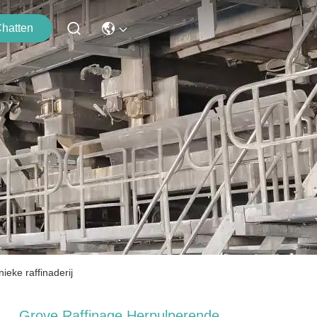
hatten
eke raffinaderij
Grove Raffinage Herpulperende