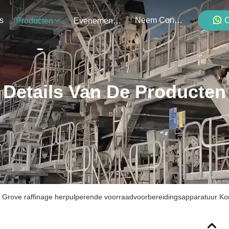
s
Neem Contact Met Ons Op
C
Producten
Evenementen
Details Van De Producten
Grove raffinage herpulperende voorraadvoorbereidingsapparatuur Koni