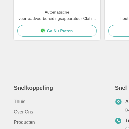
Automatische
voorraadvoorbereidingsapparatuur Claflin-
hout
raffinaderij voor katoenen linnen
Automatis
Ga Nu Praten.
Snelkoppeling
Snel
Thuis
A
B
Over Ons
T
Producten