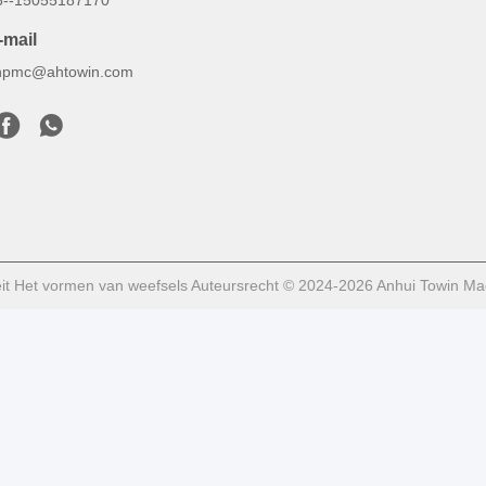
6--15055187170
-mail
inpmc@ahtowin.com
it Het vormen van weefsels Auteursrecht © 2024-2026 Anhui Towin Mach