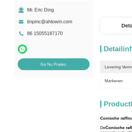
Mr. Eric Ding
tinpmc@ahtowin.com
Deta
86 15055187170
Detailin
Ga Nu Praten.
Levering Verm
Markeren:
Product
Conische raffin
De
Conische raff