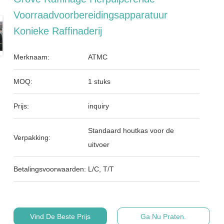
Voorraadvoorbereidingsapparatuur
Konieke Raffinaderij
Merknaam:
ATMC
MOQ:
1 stuks
Prijs:
inquiry
Standaard houtkas voor de
Verpakking:
uitvoer
Betalingsvoorwaarden:
L/C, T/T
Vind De Beste Prijs
Ga Nu Praten.