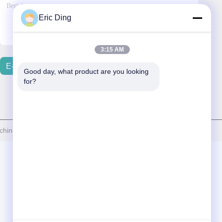
Eric Ding
3:15 AM
E-Mail Verzenden
Good day, what product are you looking 
for?
inery Co., Ltd. . Alle rechten voorbehoudena.